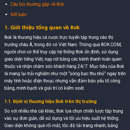
Câu hỏi thường gặp về 8ok
Kết luận
1. Giới thiệu tổng quan về 8ok
8ok là thương hiệu cá cược trực tuyến tập trung vào thị
trường châu Á, trong đó có Việt Nam. Thông qua 8OK.COM,
người chơi có thể truy cập hệ thống 8ok ổn định, sử dụng
giao diện tiếng Việt, nạp rút bằng các kênh thanh toán quen
thuộc và nhận chăm sóc khách hàng 24/7. Mục tiêu của 8ok
là mang lại trải nghiệm như một “sòng bạc thu nhỏ” ngay trên
máy tính hoặc điện thoại, nhưng vẫn đảm bảo yếu tố công
bằng, minh bạch và giải trí có kiểm soát.
1.1. Định vị thương hiệu 8ok trên thị trường
So với nhiều nhà cái khác, 8ok lựa chọn chiến lược tập trung
vào sự đơn giản, dễ sử dụng và tối ưu hiệu suất hệ thống.
Giao diện không quá rối mắt, tốc độ tải trang nhanh, bảng