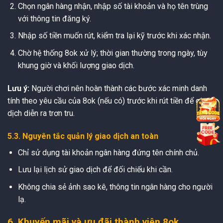
Chọn ngân hàng nhận, nhập số tài khoản và họ tên trùng
với thông tin đăng ký.
Nhập số tiền muốn rút, kiểm tra lại kỹ trước khi xác nhận.
Chờ hệ thống 8ok xử lý; thời gian thường trong ngày, tùy
khung giờ và khối lượng giao dịch.
Lưu ý:
Người chơi nên hoàn thành các bước xác minh danh
tính theo yêu cầu của 8ok (nếu có) trước khi rút tiền để giao
dịch diễn ra trơn tru.
5.3. Nguyên tắc quản lý giao dịch an toàn
Chỉ sử dụng tài khoản ngân hàng đứng tên chính chủ.
Lưu lại lịch sử giao dịch để đối chiếu khi cần.
Không chia sẻ ảnh sao kê, thông tin ngân hàng cho người
lạ.
6. Khuyến mãi và ưu đãi thành viên 8ok