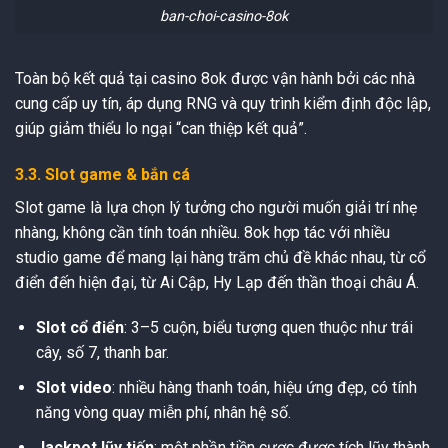
ban-choi-casino-8ok
Toàn bộ kết quả tại casino 8ok được vận hành bởi các nhà
cung cấp uy tín, áp dụng RNG và quy trình kiểm định độc lập,
giúp giảm thiểu lo ngại “can thiệp kết quả”.
3.3. Slot game & bắn cá
Slot game là lựa chọn lý tưởng cho người muốn giải trí nhẹ
nhàng, không cần tính toán nhiều. 8ok hợp tác với nhiều
studio game để mang lại hàng trăm chủ đề khác nhau, từ cổ
điển đến hiện đại, từ Ai Cập, Hy Lạp đến thần thoại châu Á.
Slot cổ điển
: 3–5 cuộn, biểu tượng quen thuộc như trái
cây, số 7, thanh bar.
Slot video
: nhiều hàng thanh toán, hiệu ứng đẹp, có tính
năng vòng quay miễn phí, nhân hệ số.
Jackpot lũy tiến
: một phần tiền cược được tích lũy thành