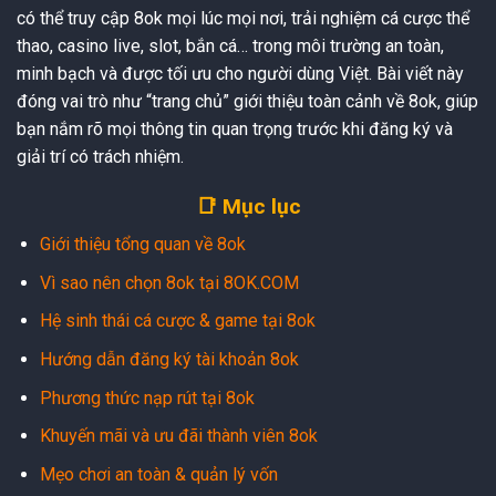
có thể truy cập 8ok mọi lúc mọi nơi, trải nghiệm cá cược thể
thao, casino live, slot, bắn cá… trong môi trường an toàn,
minh bạch và được tối ưu cho người dùng Việt. Bài viết này
đóng vai trò như “trang chủ” giới thiệu toàn cảnh về 8ok, giúp
bạn nắm rõ mọi thông tin quan trọng trước khi đăng ký và
giải trí có trách nhiệm.
📑 Mục lục
Giới thiệu tổng quan về 8ok
Vì sao nên chọn 8ok tại 8OK.COM
Hệ sinh thái cá cược & game tại 8ok
Hướng dẫn đăng ký tài khoản 8ok
Phương thức nạp rút tại 8ok
Khuyến mãi và ưu đãi thành viên 8ok
Mẹo chơi an toàn & quản lý vốn