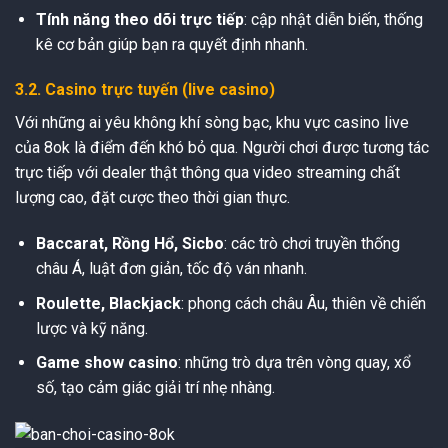
Tính năng theo dõi trực tiếp
: cập nhật diễn biến, thống
kê cơ bản giúp bạn ra quyết định nhanh.
3.2. Casino trực tuyến (live casino)
Với những ai yêu không khí sòng bạc, khu vực casino live
của 8ok là điểm đến khó bỏ qua. Người chơi được tương tác
trực tiếp với dealer thật thông qua video streaming chất
lượng cao, đặt cược theo thời gian thực.
Baccarat, Rồng Hổ, Sicbo
: các trò chơi truyền thống
châu Á, luật đơn giản, tốc độ ván nhanh.
Roulette, Blackjack
: phong cách châu Âu, thiên về chiến
lược và kỹ năng.
Game show casino
: những trò dựa trên vòng quay, xổ
số, tạo cảm giác giải trí nhẹ nhàng.