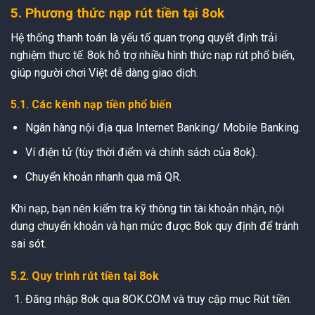
5. Phương thức nạp rút tiền tại 8ok
Hệ thống thanh toán là yếu tố quan trọng quyết định trải
nghiệm thực tế. 8ok hỗ trợ nhiều hình thức nạp rút phổ biến,
giúp người chơi Việt dễ dàng giao dịch.
5.1. Các kênh nạp tiền phổ biến
Ngân hàng nội địa qua Internet Banking/ Mobile Banking.
Ví điện tử (tùy thời điểm và chính sách của 8ok).
Chuyển khoản nhanh qua mã QR.
Khi nạp, bạn nên kiểm tra kỹ thông tin tài khoản nhận, nội
dung chuyển khoản và hạn mức được 8ok quy định để tránh
sai sót.
5.2. Quy trình rút tiền tại 8ok
Đăng nhập 8ok qua 8OK.COM và truy cập mục Rút tiền.