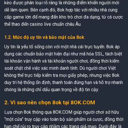
kèo được phân loại rõ ràng là những điểm khiến người mới
dễ làm quen. Bên cạnh đó, 8ok hợp tác với nhiều nhà cung
cấp game lớn để mang đến kho trò chơi đa dạng, từ cá cược
thể thao đến casino live chuẩn châu Âu.
1.2. Mức độ uy tín và bảo mật của 8ok
Uy tín là yếu tố sống còn với một nhà cái trực tuyến. 8ok áp
dụng các chuẩn bảo mật hiện đại như mã hóa SSL, tách biệt
tài khoản vận hành và tài khoản người chơi, đồng thời kiểm
soát chặt chẽ việc xác minh danh tính. Dù người chơi Việt
không thể trực tiếp kiểm tra mọi giấy phép, nhưng việc 8ok
duy trì hệ thống ổn định, thanh toán đúng hạn và hỗ trợ nhanh
chóng là những chỉ dấu quan trọng về độ tin cậy.
2. Vì sao nên chọn 8ok tại 8OK.COM
Lựa chọn 8ok thông qua 8OK.COM giúp người chơi sở hữu
“một cửa” truy cập vào toàn bộ sản phẩm cá cược, đồng thời
hạn chế rủi ro truy cập nhầm các trang giả mạo. Dưới đây là