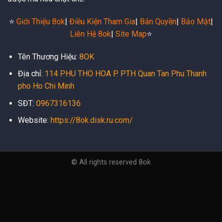
⭐️
Giới Thiệu 8ok
|
Điều Kiện Tham Gia
|
Bản Quyền
|
Bảo Mật
|
Liên Hệ 8ok
|
Site Map
⭐️
Tên Thương Hiệu:
8OK
Địa chỉ:
114 PHU THO HOA P. PTH Quan Tan Phu Thanh
pho Ho Chi Minh
SĐT:
0967316136
Website:
https://8ok.disk.ru.com/
© All rights reserved 8ok