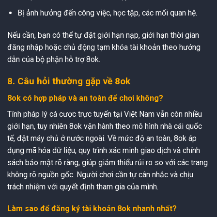
Bị ảnh hưởng đến công việc, học tập, các mối quan hệ.
Nếu cần, bạn có thể tự đặt giới hạn nạp, giới hạn thời gian
đăng nhập hoặc chủ động tạm khóa tài khoản theo hướng
dẫn của bộ phận hỗ trợ 8ok.
8. Câu hỏi thường gặp về 8ok
8ok có hợp pháp và an toàn để chơi không?
Tính pháp lý cá cược trực tuyến tại Việt Nam vẫn còn nhiều
giới hạn, tuy nhiên 8ok vận hành theo mô hình nhà cái quốc
tế, đặt máy chủ ở nước ngoài. Về mức độ an toàn, 8ok áp
dụng mã hóa dữ liệu, quy trình xác minh giao dịch và chính
sách bảo mật rõ ràng, giúp giảm thiểu rủi ro so với các trang
không rõ nguồn gốc. Người chơi cần tự cân nhắc và chịu
trách nhiệm với quyết định tham gia của mình.
Làm sao để đăng ký tài khoản 8ok nhanh nhất?