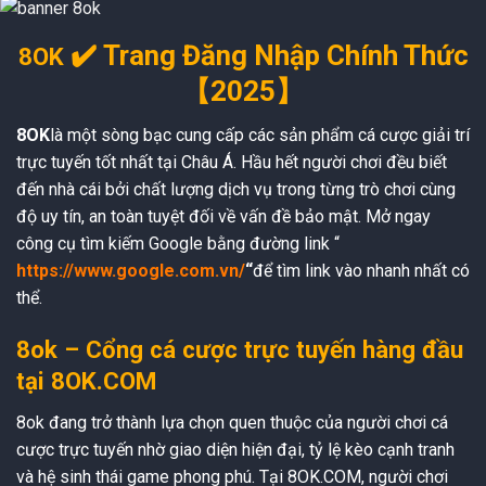
✔️
Trang Đăng Nhập Chính Thức
8OK
【2025】
8OK
là một sòng bạc cung cấp các sản phẩm cá cược giải trí
trực tuyến tốt nhất tại Châu Á. Hầu hết người chơi đều biết
đến nhà cái bởi chất lượng dịch vụ trong từng trò chơi cùng
độ uy tín, an toàn tuyệt đối về vấn đề bảo mật.
Mở ngay
công cụ tìm kiếm Google bằng đường link “
https://www.google.com.vn/
“
để tìm link vào
nhanh nhất có
thể.
8ok – Cổng cá cược trực tuyến hàng đầu
tại 8OK.COM
8ok đang trở thành lựa chọn quen thuộc của người chơi cá
cược trực tuyến nhờ giao diện hiện đại, tỷ lệ kèo cạnh tranh
và hệ sinh thái game phong phú. Tại 8OK.COM, người chơi