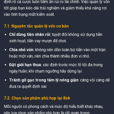
định rõ cá cược luôn tiềm ẩn rủi ro tài chính. Việc quản lý vốn
tốt giúp bạn kéo dài trải nghiệm và giảm thiểu khả năng rơi
vào tình trạng mất kiểm soát.
7.1. Nguyên tắc quản lý vốn cơ bản
Chỉ dùng tiền nhàn rỗi
: tuyệt đối không sử dụng tiền
sinh hoạt, tiền vay mượn để chơi.
Chia nhỏ vốn
: không nên dồn toàn bộ tiền vào một trận
hoặc một ván, nên chia thành nhiều đơn vị nhỏ.
Đặt giới hạn thua
: xác định trước mức lỗ tối đa trong
ngày/tuần; khi chạm ngưỡng hãy dừng lại.
Tránh gỡ gạc trong tâm lý nóng giận
: càng vội càng dễ
đưa ra quyết định sai.
7.2. Chọn sản phẩm phù hợp tại 8ok
Mỗi người có phong cách và mức độ hiểu biết khác nhau,
nên lựa chọn sản phẩm phù hợp là rất quan trọng: