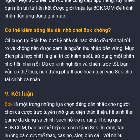
ngoài. Một số phiên bản có thể cung cấp app riêng, tuy nhiên
bạn nên tải từ liên kết được giới thiệu tại 8OK.COM để tránh
nhầm lẫn ứng dụng giả mạo.
Có thể kiếm sống lâu dài nhờ chơi 8ok không?
Cá cược tại 8ok hay bất kỳ nhà cái nào khác đều tồn tại rủi
ro và không nên được xem là nguồn thu nhập bền vững. Mục
đích phù hợp nhất là giải trí có kiểm soát, sử dụng một phần
nhỏ tiền nhàn rỗi. Dù có kinh nghiệm và chiến lược tốt, bạn
vẫn có thể thua, nên đừng phụ thuộc hoàn toàn vào 8ok cho
tài chính cá nhân.
9. Kết luận
8ok
là một trong những lựa chọn đáng cân nhắc cho người
chơi cá cược trực tuyến nhờ giao diện thân thiện, hệ sinh thái
game đa dạng và chính sách hỗ trợ rõ ràng. Thông qua
8OK.COM, bạn có thể tiếp cận nền tảng 8ok ổn định, tận
hưởng cá cược thể thao, casino, slot, bắn cá… với nhiều