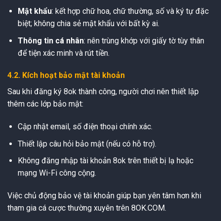
Mật khẩu
: kết hợp chữ hoa, chữ thường, số và ký tự đặc
biệt; không chia sẻ mật khẩu với bất kỳ ai.
Thông tin cá nhân
: nên trùng khớp với giấy tờ tùy thân
để tiện xác minh và rút tiền.
4.2. Kích hoạt bảo mật tài khoản
Sau khi đăng ký 8ok thành công, người chơi nên thiết lập
thêm các lớp bảo mật:
Cập nhật email, số điện thoại chính xác.
Thiết lập câu hỏi bảo mật (nếu có hỗ trợ).
Không đăng nhập tài khoản 8ok trên thiết bị lạ hoặc
mạng Wi-Fi công cộng.
Việc chủ động bảo vệ tài khoản giúp bạn yên tâm hơn khi
tham gia cá cược thường xuyên trên 8OK.COM.